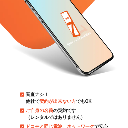
審査ナシ！
他社で
契約が出来ない方
でもOK
ご自身の名義
の契約です
（レンタルではありません）
ドコモと同じ電波、ネットワーク
で安心