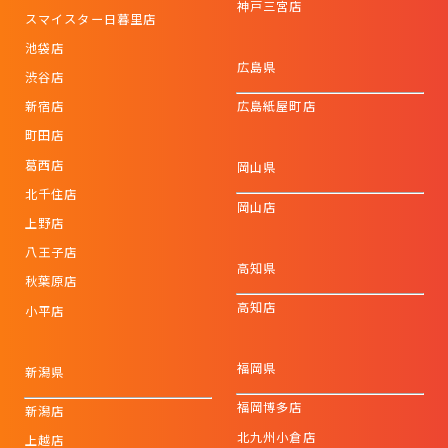
神戸三宮店
スマイスター日暮里店
池袋店
広島県
渋谷店
新宿店
広島紙屋町店
町田店
葛西店
岡山県
北千住店
岡山店
上野店
八王子店
高知県
秋葉原店
高知店
小平店
福岡県
新潟県
福岡博多店
新潟店
北九州小倉店
上越店