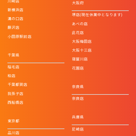
川崎店
大阪府
新横浜店
堺店(現在休業中となります)
溝の口店
あべの店
藤沢店
此花店
小田原駅前店
大阪梅田店
大阪十三店
千葉県
寝屋川店
稲毛店
花園店
柏店
千葉都賀店
奈良県
我孫子店
奈良店
西船橋店
兵庫県
東京都
尼崎店
品川店