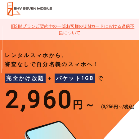
旧SIMプランご契約中の一部お客様のUIMカードにおける通信不
良について
レンタルスマホから、
審査なしで自分名義のスマホへ！
完全かけ放題
+
パケット1GB
で
2,960
円～
(3,256円～/税込)