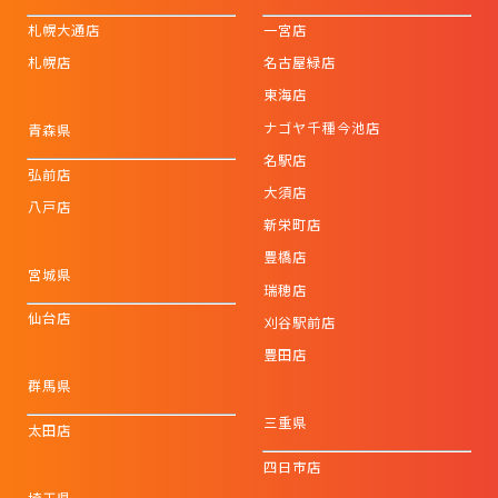
札幌大通店
一宮店
札幌店
名古屋緑店
東海店
ナゴヤ千種今池店
青森県
名駅店
弘前店
大須店
八戸店
新栄町店
豊橋店
宮城県
瑞穂店
仙台店
刈谷駅前店
豊田店
群馬県
三重県
太田店
四日市店
埼玉県