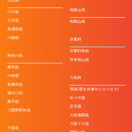
和歌山県
川口店
大宮店
和歌山店
南浦和店
川越店
京都府
京都四条店
神奈川県
伏見桃山店
横浜店
川崎店
大阪府
新横浜店
堺店(現在休業中となります)
溝の口店
あべの店
藤沢店
此花店
小田原駅前店
大阪梅田店
大阪十三店
千葉県
寝屋川店