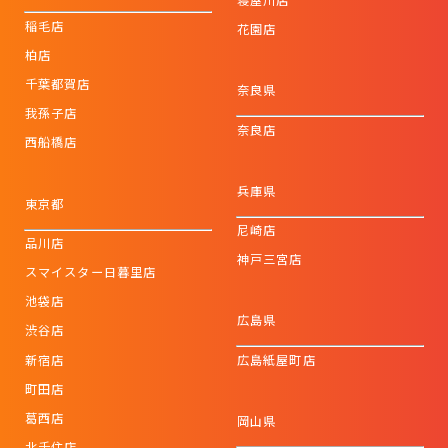
稲毛店
花園店
柏店
千葉都賀店
奈良県
我孫子店
奈良店
西船橋店
兵庫県
東京都
尼崎店
品川店
神戸三宮店
スマイスター日暮里店
池袋店
広島県
渋谷店
新宿店
広島紙屋町店
町田店
葛西店
岡山県
北千住店