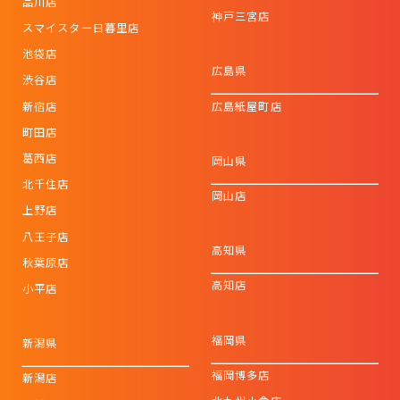
品川店
神戸三宮店
スマイスター日暮里店
池袋店
広島県
渋谷店
新宿店
広島紙屋町店
町田店
葛西店
岡山県
北千住店
岡山店
上野店
八王子店
高知県
秋葉原店
高知店
小平店
福岡県
新潟県
福岡博多店
新潟店