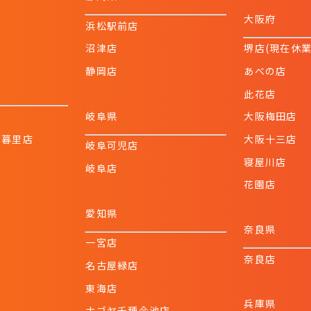
大阪府
浜松駅前店
沼津店
堺店(現在休
静岡店
あべの店
此花店
岐阜県
大阪梅田店
日暮里店
大阪十三店
岐阜可児店
寝屋川店
岐阜店
花園店
愛知県
奈良県
一宮店
奈良店
名古屋緑店
東海店
兵庫県
ナゴヤ千種今池店