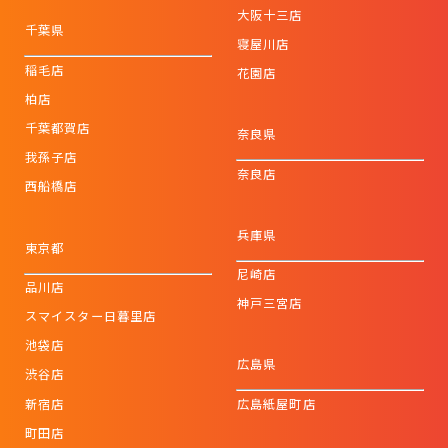
大阪十三店
千葉県
寝屋川店
稲毛店
花園店
柏店
千葉都賀店
奈良県
我孫子店
奈良店
西船橋店
兵庫県
東京都
尼崎店
品川店
神戸三宮店
スマイスター日暮里店
池袋店
広島県
渋谷店
新宿店
広島紙屋町店
町田店