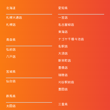
北海道
愛知県
札幌大通店
一宮店
札幌店
名古屋緑店
東海店
ナゴヤ千種今池店
青森県
名駅店
弘前店
大須店
八戸店
新栄町店
豊橋店
宮城県
瑞穂店
仙台店
刈谷駅前店
豊田店
群馬県
三重県
太田店