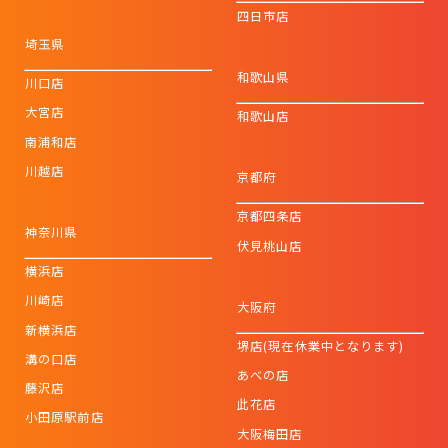
四日市店
埼玉県
和歌山県
川口店
大宮店
和歌山店
南浦和店
川越店
京都府
京都四条店
神奈川県
伏見桃山店
横浜店
川崎店
大阪府
新横浜店
堺店(現在休業中となります)
溝の口店
あべの店
藤沢店
此花店
小田原駅前店
大阪梅田店