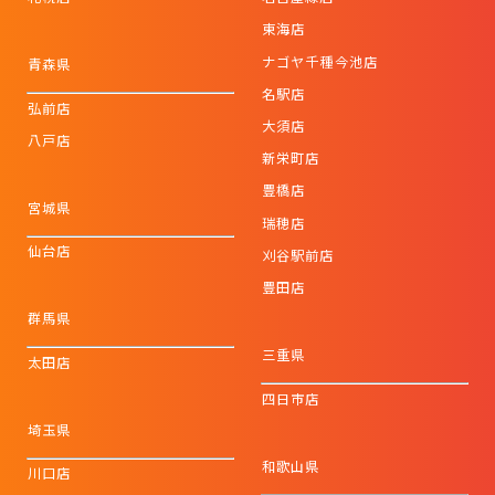
東海店
ナゴヤ千種今池店
青森県
名駅店
弘前店
大須店
八戸店
新栄町店
豊橋店
宮城県
瑞穂店
仙台店
刈谷駅前店
豊田店
群馬県
三重県
太田店
四日市店
埼玉県
和歌山県
川口店