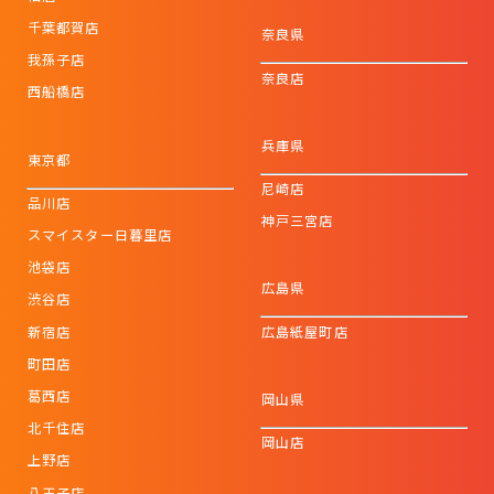
千葉都賀店
奈良県
我孫子店
奈良店
西船橋店
兵庫県
東京都
尼崎店
品川店
神戸三宮店
スマイスター日暮里店
池袋店
広島県
渋谷店
新宿店
広島紙屋町店
町田店
葛西店
岡山県
北千住店
岡山店
上野店
八王子店