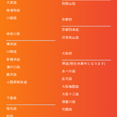
大宮店
和歌山店
南浦和店
川越店
京都府
京都四条店
神奈川県
伏見桃山店
横浜店
川崎店
大阪府
新横浜店
堺店(現在休業中となります)
溝の口店
あべの店
藤沢店
此花店
小田原駅前店
大阪梅田店
大阪十三店
千葉県
寝屋川店
稲毛店
花園店
柏店