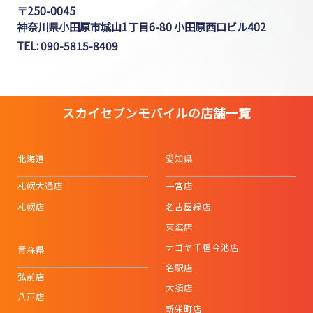
〒250-0045
神奈川県小田原市城山1丁目6-80 小田原西口ビル402
TEL: 090-5815-8409
スカイセブンモバイルの店舗一覧
北海道
愛知県
札幌大通店
一宮店
札幌店
名古屋緑店
東海店
ナゴヤ千種今池店
青森県
名駅店
弘前店
大須店
八戸店
新栄町店