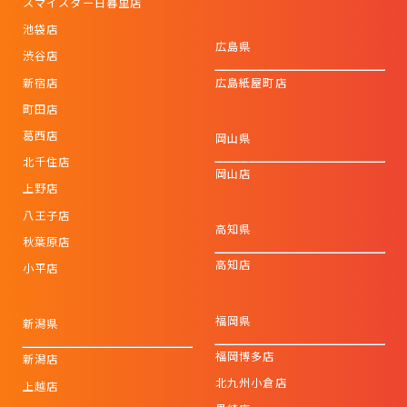
スマイスター日暮里店
池袋店
広島県
渋谷店
新宿店
広島紙屋町店
町田店
葛西店
岡山県
北千住店
岡山店
上野店
八王子店
高知県
秋葉原店
高知店
小平店
福岡県
新潟県
福岡博多店
新潟店
北九州小倉店
上越店