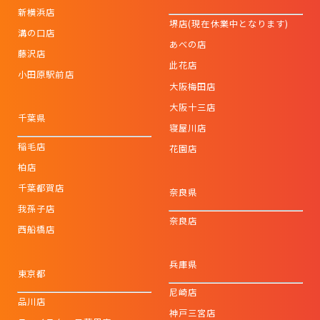
新横浜店
堺店(現在休業中となります)
溝の口店
あべの店
藤沢店
此花店
小田原駅前店
大阪梅田店
大阪十三店
千葉県
寝屋川店
稲毛店
花園店
柏店
千葉都賀店
奈良県
我孫子店
奈良店
西船橋店
兵庫県
東京都
尼崎店
品川店
神戸三宮店