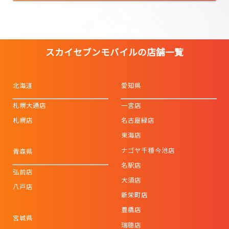
スカイセブンモバイルの店舗一覧
北海道
愛知県
札幌大通店
一宮店
札幌店
名古屋緑店
東海店
ナゴヤ千種今池店
青森県
名駅店
弘前店
大須店
八戸店
新栄町店
豊橋店
宮城県
瑞穂店