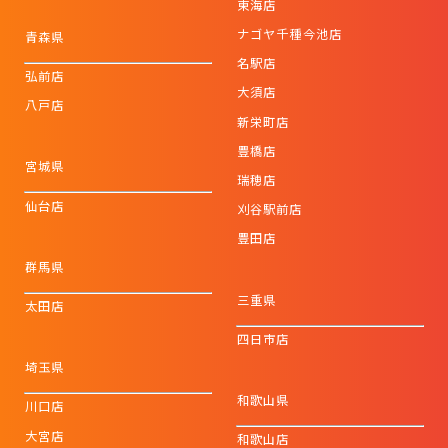
東海店
ナゴヤ千種今池店
青森県
名駅店
弘前店
大須店
八戸店
新栄町店
豊橋店
宮城県
瑞穂店
仙台店
刈谷駅前店
豊田店
群馬県
三重県
太田店
四日市店
埼玉県
和歌山県
川口店
大宮店
和歌山店