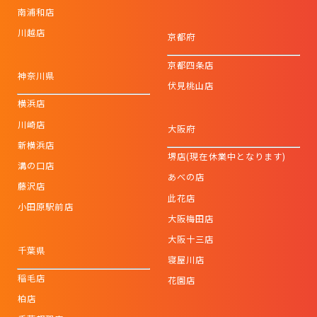
南浦和店
川越店
京都府
京都四条店
神奈川県
伏見桃山店
横浜店
川崎店
大阪府
新横浜店
堺店(現在休業中となります)
溝の口店
あべの店
藤沢店
此花店
小田原駅前店
大阪梅田店
大阪十三店
千葉県
寝屋川店
稲毛店
花園店
柏店