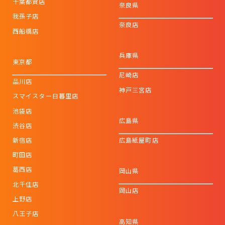
千葉都賀店
奈良県
我孫子店
奈良店
西船橋店
兵庫県
東京都
尼崎店
品川店
神戸三宮店
スマイスター日暮里店
池袋店
広島県
渋谷店
新宿店
広島紙屋町店
町田店
葛西店
岡山県
北千住店
岡山店
上野店
八王子店
高知県