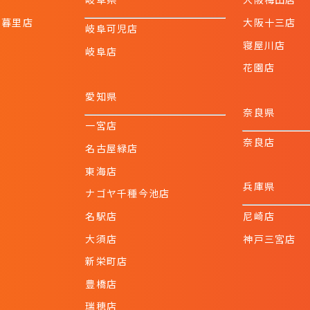
日暮里店
大阪十三店
岐阜可児店
寝屋川店
岐阜店
花園店
愛知県
奈良県
一宮店
奈良店
名古屋緑店
東海店
兵庫県
ナゴヤ千種今池店
名駅店
尼崎店
大須店
神戸三宮店
新栄町店
豊橋店
瑞穂店