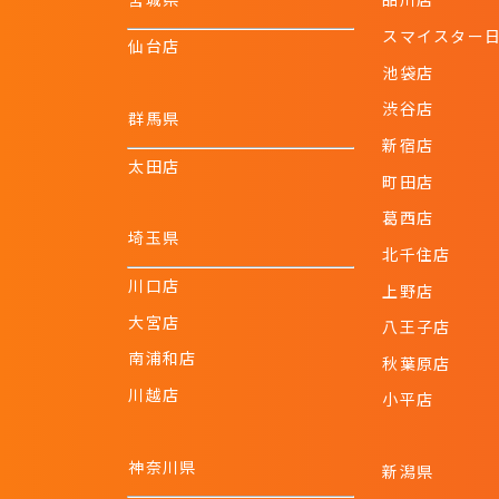
スマイスター
仙台店
池袋店
渋谷店
群馬県
新宿店
太田店
町田店
葛西店
埼玉県
北千住店
川口店
上野店
大宮店
八王子店
南浦和店
秋葉原店
川越店
小平店
神奈川県
新潟県