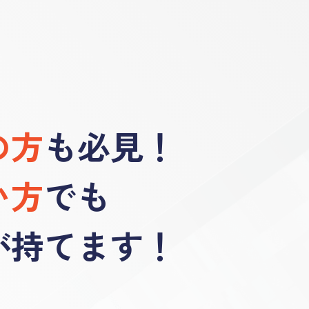
の方
も
必見！
い方
でも
が持てます！