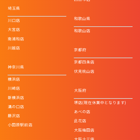
埼玉県
和歌山県
川口店
大宮店
和歌山店
南浦和店
川越店
京都府
京都四条店
神奈川県
伏見桃山店
横浜店
川崎店
大阪府
新横浜店
堺店(現在休業中となります)
溝の口店
あべの店
藤沢店
此花店
小田原駅前店
大阪梅田店
大阪十三店