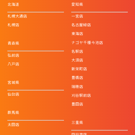
北海道
愛知県
札幌大通店
一宮店
札幌店
名古屋緑店
東海店
ナゴヤ千種今池店
青森県
名駅店
弘前店
大須店
八戸店
新栄町店
豊橋店
宮城県
瑞穂店
仙台店
刈谷駅前店
豊田店
群馬県
三重県
太田店
四日市店