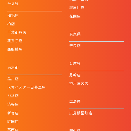
千葉県
寝屋川店
稲毛店
花園店
柏店
千葉都賀店
奈良県
我孫子店
奈良店
西船橋店
兵庫県
東京都
尼崎店
品川店
神戸三宮店
スマイスター日暮里店
池袋店
広島県
渋谷店
新宿店
広島紙屋町店
町田店
葛西店
岡山県