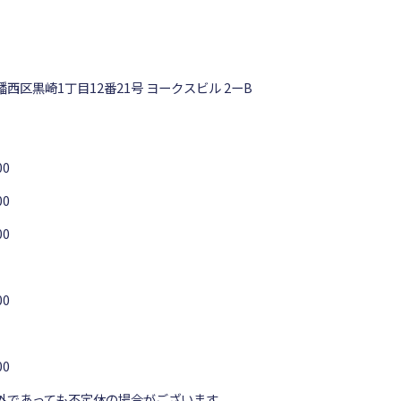
西区黒崎1丁目12番21号
ヨークスビル 2ーB
00
00
00
00
00
外であっても不定休の場合がございます。