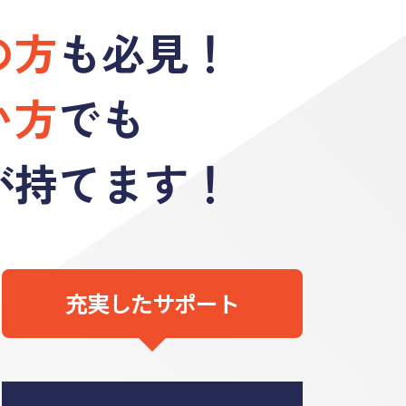
の方
も
必見！
い方
でも
が持てます！
充実したサポート