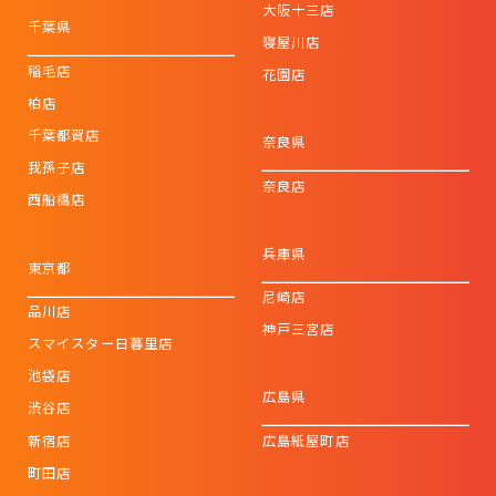
大阪十三店
千葉県
寝屋川店
稲毛店
花園店
柏店
千葉都賀店
奈良県
我孫子店
奈良店
西船橋店
兵庫県
東京都
尼崎店
品川店
神戸三宮店
スマイスター日暮里店
池袋店
広島県
渋谷店
新宿店
広島紙屋町店
町田店