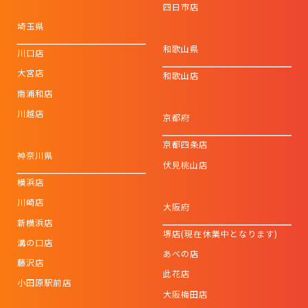
四日市店
埼玉県
和歌山県
川口店
大宮店
和歌山店
南浦和店
川越店
京都府
京都四条店
神奈川県
伏見桃山店
横浜店
川崎店
大阪府
新横浜店
堺店(現在休業中となります)
溝の口店
あべの店
藤沢店
此花店
小田原駅前店
大阪梅田店