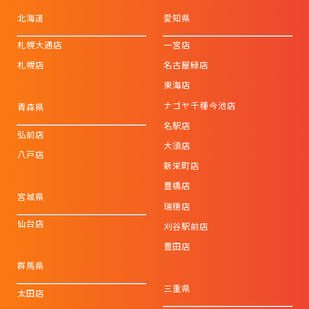
北海道
愛知県
札幌大通店
一宮店
札幌店
名古屋緑店
東海店
ナゴヤ千種今池店
青森県
名駅店
弘前店
大須店
八戸店
新栄町店
豊橋店
宮城県
瑞穂店
仙台店
刈谷駅前店
豊田店
群馬県
三重県
太田店